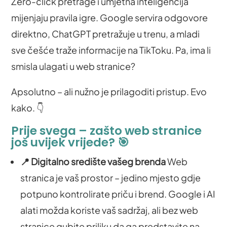
Zero-click pretrage i umjetna inteligencija
mijenjaju pravila igre. Google servira odgovore
direktno, ChatGPT pretražuje u trenu, a mladi
sve češće traže informacije na TikToku. Pa, ima li
smisla ulagati u web stranice?
Apsolutno – ali nužno je prilagoditi pristup. Evo
kako. 👇
Prije svega – zašto web stranice
još uvijek vrijede? 🎯
📍 Digitalno središte vašeg brenda
Web
stranica je vaš prostor – jedino mjesto gdje
potpuno kontrolirate priču i brend. Google i AI
alati možda koriste vaš sadržaj, ali bez web
stranice gubite priliku da ga predstavite na