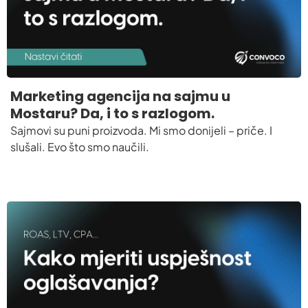
Marketing agencija na sajmu u
Mostaru? Da, i to s razlogom.
Sajmovi su puni proizvoda. Mi smo donijeli – priče. I
slušali. Evo što smo naučili.